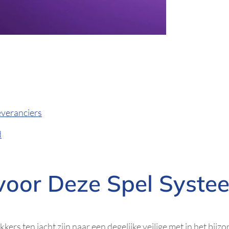
veranciers
d
voor Deze Spel Syste
kers ten jacht zijn naar een degelijke veilige met in het bijz