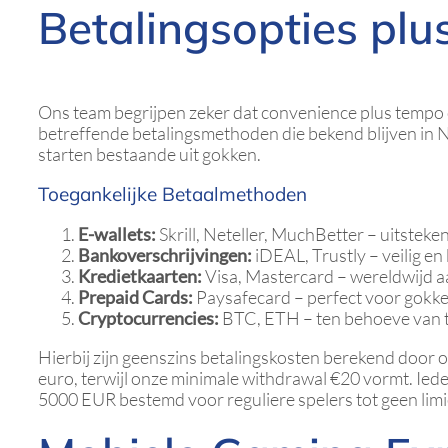
Betalingsopties plu
Ons team begrijpen zeker dat convenience plus tempo cru
betreffende betalingsmethoden die bekend blijven in N
starten bestaande uit gokken.
Toegankelijke Betaalmethoden
E-wallets:
Skrill, Neteller, MuchBetter – uitstek
Bankoverschrijvingen:
iDEAL, Trustly – veilig e
Kredietkaarten:
Visa, Mastercard – wereldwijd aa
Prepaid Cards:
Paysafecard – perfect voor gokke
Cryptocurrencies:
BTC, ETH – ten behoeve van t
Hierbij zijn geenszins betalingskosten berekend door
euro, terwijl onze minimale withdrawal €20 vormt. Iede
5000 EUR bestemd voor reguliere spelers tot geen limi