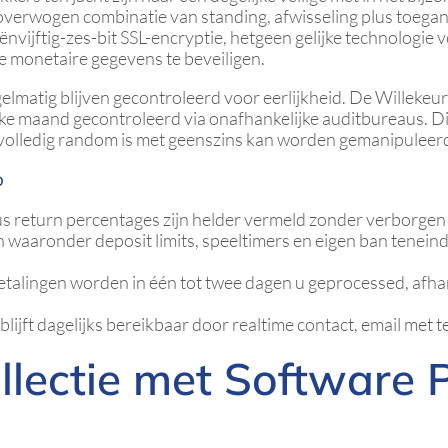
overwogen combinatie van standing, afwisseling plus toegan
nvijftig-zes-bit SSL-encryptie, hetgeen gelijke technologie v
e monetaire gegevens te beveiligen.
elmatig blijven gecontroleerd voor eerlijkheid. De Willekeu
ke maand gecontroleerd via onafhankelijke auditbureaus. Dit
l volledig random is met geenszins kan worden gemanipuleer
o
plus return percentages zijn helder vermeld zonder verborg
 waaronder deposit limits, speeltimers en eigen ban tenein
etalingen worden in één tot twee dagen u geprocessed, afh
ijft dagelijks bereikbaar door realtime contact, email met t
lectie met Software 