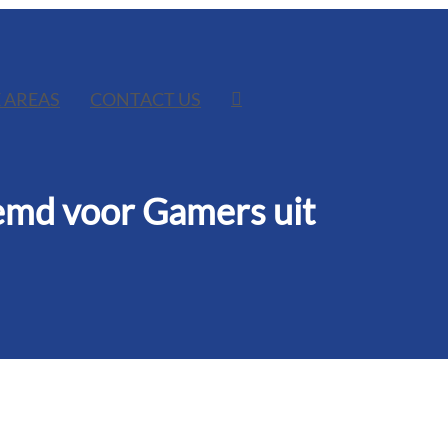
 AREAS
CONTACT US
emd voor Gamers uit