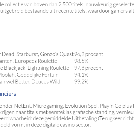
collectie van boven dan 2.500 titels, nauwkeurig geselect
gebreid bestaande uit recente titels, waardoor gamers alti
 Dead, Starburst, Gonzo’s Quest
96,2 procent
anten, Europees Roulette
98.5%
e Blackjack, Lightning Roulette
97,8 procent
oolah, Goddelijke Fortuin
94.1%
an wel Better, Deuces Wild
99.2%
nciers
der NetEnt, Microgaming, Evolution Spel, Play’n Go plus P
ijgen naar titels met eersteklas grafische standing, vern
erd waarheid: deze gemiddelde Uitbetaling (Terugkeer richtin
eld vormt in deze digitale casino sector.