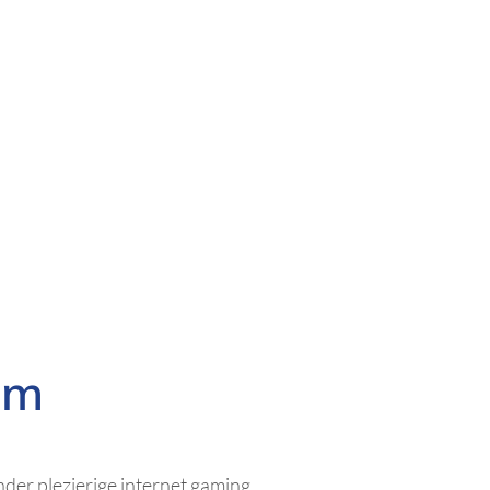
em
onder plezierige internet gaming