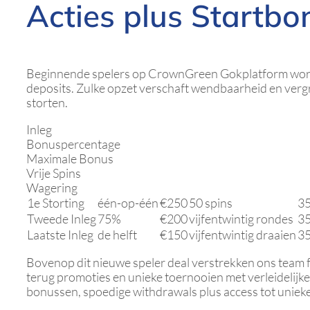
Acties plus Startb
Beginnende spelers op CrownGreen Gokplatform worden
deposits. Zulke opzet verschaft wendbaarheid en vergr
storten.
Inleg
Bonuspercentage
Maximale Bonus
Vrije Spins
Wagering
1e Storting
één-op-één
€250
50 spins
3
Tweede Inleg
75%
€200
vijfentwintig rondes
3
Laatste Inleg
de helft
€150
vijfentwintig draaien
3
Bovenop dit nieuwe speler deal verstrekken ons team f
terug promoties en unieke toernooien met verleidelij
bonussen, spoedige withdrawals plus access tot uniek