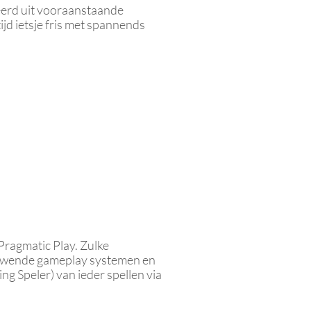
eerd uit vooraanstaande
jd ietsje fris met spannends
ragmatic Play. Zulke
ieuwende gameplay systemen en
g Speler) van ieder spellen via