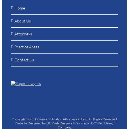
Home
About Us
Attorneys
Practice Areas
Contact Us
Copyright 2025 Downes McMahon Attorneys at Law. All Rights Reserved.
Website Designed by
DC Web Design,
a Washington DC Web Design
Company.