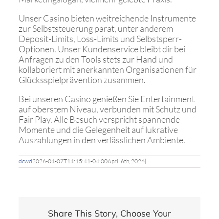
Unser Casino bieten weitreichende Instrumente
zur Selbststeuerung parat, unter anderem
Deposit-Limits, Loss-Limits und Selbstsperr-
Optionen. Unser Kundenservice bleibt dir bei
Anfragen zu den Tools stets zur Hand und
kollaboriert mit anerkannten Organisationen für
Glücksspielprävention zusammen.
Bei unseren Casino genießen Sie Entertainment
auf oberstem Niveau, verbunden mit Schutz und
Fair Play. Alle Besuch verspricht spannende
Momente und die Gelegenheit auf lukrative
Auszahlungen in den verlässlichen Ambiente.
dcwd
2026-04-07T14:15:41-04:00
April 6th, 2026
|
Share This Story, Choose Your