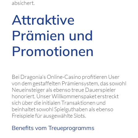
absichert.
Attraktive
Prämien und
Promotionen
Bei Dragonia’s Online-Casino profitieren User
von dem gestaffelten Prämiensystem, das sowohl
Neueinsteiger als ebenso treue Dauerspieler
honoriert. Unser Willkommenspaket erstreckt
sich über die initialen Transaktionen und
beinhaltet sowohl Spielguthaben als ebenso
Freispiele für ausgewählte Slots.
Benefits vom Treueprogramms