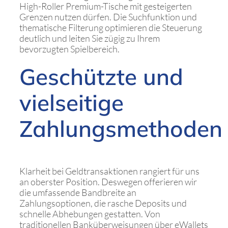
High-Roller Premium-Tische mit gesteigerten
Grenzen nutzen dürfen. Die Suchfunktion und
thematische Filterung optimieren die Steuerung
deutlich und leiten Sie zügig zu Ihrem
bevorzugten Spielbereich.
Geschützte und
vielseitige
Zahlungsmethoden
Klarheit bei Geldtransaktionen rangiert für uns
an oberster Position. Deswegen offerieren wir
die umfassende Bandbreite an
Zahlungsoptionen, die rasche Deposits und
schnelle Abhebungen gestatten. Von
traditionellen Banküberweisungen über eWallets