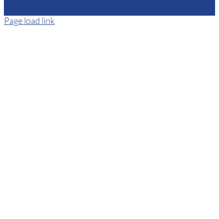
Page load link