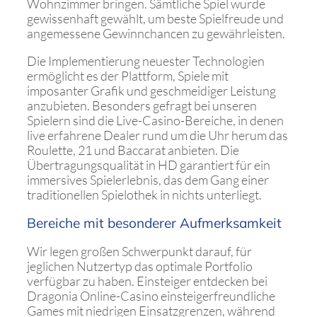
Wohnzimmer bringen. Sämtliche Spiel wurde
gewissenhaft gewählt, um beste Spielfreude und
angemessene Gewinnchancen zu gewährleisten.
Die Implementierung neuester Technologien
ermöglicht es der Plattform, Spiele mit
imposanter Grafik und geschmeidiger Leistung
anzubieten. Besonders gefragt bei unseren
Spielern sind die Live-Casino-Bereiche, in denen
live erfahrene Dealer rund um die Uhr herum das
Roulette, 21 und Baccarat anbieten. Die
Übertragungsqualität in HD garantiert für ein
immersives Spielerlebnis, das dem Gang einer
traditionellen Spielothek in nichts unterliegt.
Bereiche mit besonderer Aufmerksamkeit
Wir legen großen Schwerpunkt darauf, für
jeglichen Nutzertyp das optimale Portfolio
verfügbar zu haben. Einsteiger entdecken bei
Dragonia Online-Casino einsteigerfreundliche
Games mit niedrigen Einsatzgrenzen, während