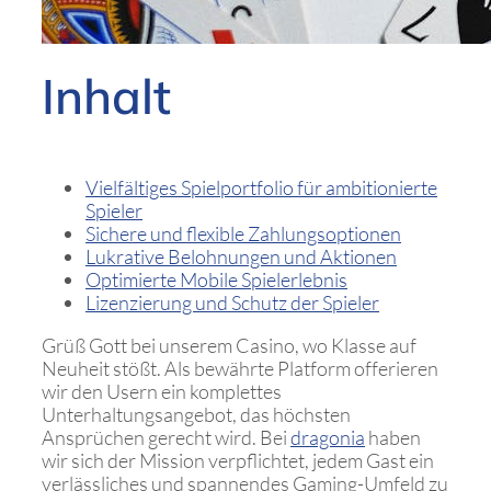
Inhalt
Vielfältiges Spielportfolio für ambitionierte
Spieler
Sichere und flexible Zahlungsoptionen
Lukrative Belohnungen und Aktionen
Optimierte Mobile Spielerlebnis
Lizenzierung und Schutz der Spieler
Grüß Gott bei unserem Casino, wo Klasse auf
Neuheit stößt. Als bewährte Platform offerieren
wir den Usern ein komplettes
Unterhaltungsangebot, das höchsten
Ansprüchen gerecht wird. Bei
dragonia
haben
wir sich der Mission verpflichtet, jedem Gast ein
verlässliches und spannendes Gaming-Umfeld zu