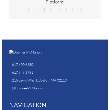
Platform!
Facebook
X
Reddit
LinkedIn
Tumblr
Pinterest
Vk
Email
617.600.6430
617.848.3781
215 Lewis Wharf, Boston, MA 02110
@DownesMcMahon
NAVIGATION