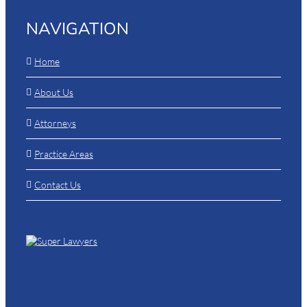
NAVIGATION
Home
About Us
Attorneys
Practice Areas
Contact Us