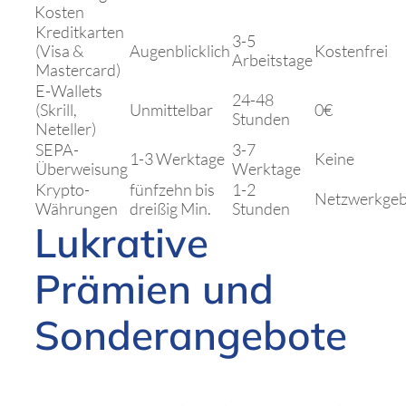
Kosten
Kreditkarten
3-5
(Visa &
Augenblicklich
Kostenfrei
Arbeitstage
Mastercard)
E-Wallets
24-48
(Skrill,
Unmittelbar
0€
Stunden
Neteller)
SEPA-
3-7
1-3 Werktage
Keine
Überweisung
Werktage
Krypto-
fünfzehn bis
1-2
Netzwerkge
Währungen
dreißig Min.
Stunden
Lukrative
Prämien und
Sonderangebote