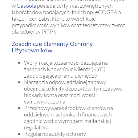
w
Casoola
posiada certyfikat zewnętrznych
laboratoriów badających, takich np. eCOGRA a
także iTech Labs, które to weryfikuje
przypadkowość wyników oraz teoretyczny zwrot
dla odbiorcy (RTP).
Zasadnicze Elementy Ochrony
Użytkowników
Weryfikacja tożsamości bazująca na
zasadach Know Your Klienta (KYC)
zapobiegająca praniu pieniędzy
Narzędzia odpowiedzialnej zabawy
obejmujące limity depozytów, tymczasowe
blokady konta oraz możliwości
samowykluczenia
Przechowywanie środków klientów na
oddzielnych rachunkach finansowych
zgodnie wedle wymogami maltańskiej
regulatora
Regularne audyty ochrony