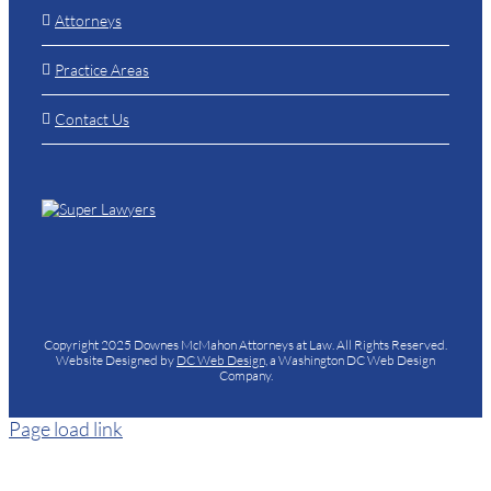
Attorneys
Practice Areas
Contact Us
Copyright 2025 Downes McMahon Attorneys at Law. All Rights Reserved.
Website Designed by
DC Web Design,
a Washington DC Web Design
Company.
Page load link