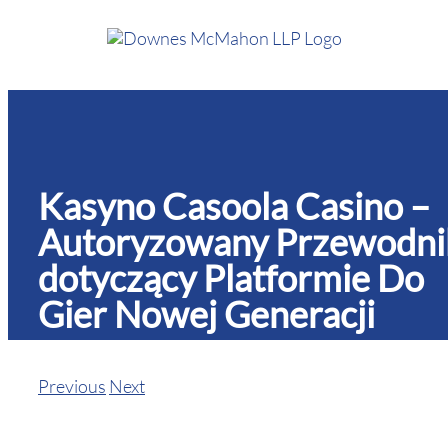
Skip
to
content
Kasyno Casoola Casino –
Autoryzowany Przewodni
dotyczący Platformie Do
Gier Nowej Generacji
Previous
Next