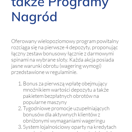
także Programy
Nagród
Oferowany wielopoziomowy program powitalny
rozciąga się na pierwsze 4 depozyty, proponując
łączny zestaw bonusowy łącznie z darmowymi
spinami na wybrane sloty. Każda akcja posiada
jasne warunki obrotu (wagering wymogi)
przedstawione w regulaminie.
Bonus za pierwszą wpłatę obejmujący
mnożnikiem wartości depozytu a także
pakietem bezpłatnych obrotów na
popularne maszyny
Tygodniowe promocje uzupełniających
bonusów dla aktywnych klientów z
obniżonymi wymaganiami wageringu
System lojalnościowy oparty na kredytach