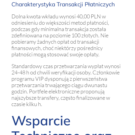
Charakterystyka Transakcji Płatniczych
Dolna kwota wkładu wynosi 40,00 PLN w
odniesieniu do większości metod płatności,
podczas gdy minimalna transakcja została
zdefiniowana na poziomie 100 złotych. Nie
pobieramy żadnych opłat od transakcji
finansowych, choć niektórzy pośrednicy
płatności mogą stosować swoje opłaty.
Standardowy czas przetwarzania wypłat wynosi
24-48 h od chwili weryfikacji osoby. Członkowie
programu VIP dysponują z pierwszeństwa
przetwarzania trwającego ciągu dwunastu
godzin. Portfele elektroniczne proponują
najszybsze transfery, często finalizowane w
czasie kilku h.
Wsparcie