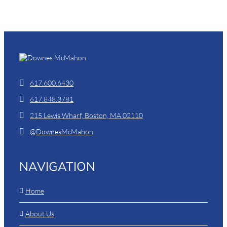
617.600.6430
617.848.3781
215 Lewis Wharf, Boston, MA 02110
@DownesMcMahon
NAVIGATION
Home
About Us