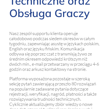
Techniczne oraz
Obsługa Graczy
Nasz zespół supportu klienta operuje
całodobowo podczas siedem okresów w całym
tygodniu, zapewniając asystę w językach polskim,
English oraz języku fińskim. Komunikacja
odbywa się poprzez czat z transmisją żywo ze
średnim okresem odpowiedzi krótszym niż
dwóch min., e-mail przetwarzany w przeciągu 4-6
godzin oraz arkusz kontaktowy na stronie.
Platforma wyposażona pozostaje w szeroką
sekcję pytań zawierającą przeszło 80 rozwiązań
na popularnie zadawane pytania dotyczące
rejestracji, weryfikacji, nagród, płatności a także
rozwiązywania trudności technicznych.
Cyklicznie aktualizujemy zbiór wiedzy o nowe