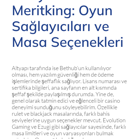
Meritking: Oyun
Sağlayıcıları ve
Masa Seçenekleri
Altyapı tarafında ise Bethub’un kullanılıyor
olması, hem yazılım güvenliği hem de ödeme
işlemlerinde şeffaflık sağlıyor. Lisans numarası ve
sertifika bilgileri, ana sayfanın en alt kısmında
şeffaf şekilde paylaşılmış durumda. Yine de,
genel olarak tatmin edici ve eğlenceli bir casino
deneyimi sunduğunu söyleyebilirim. Özellikle
rulet ve blackjack masalarında, farklı bahis
seviyelerine uygun seçenekler mevcut. Evolution
Gaming ve Ezugi gibi sağlayıcılar sayesinde, farklı
masa limitleri ve oyun varyasyonları bulmak