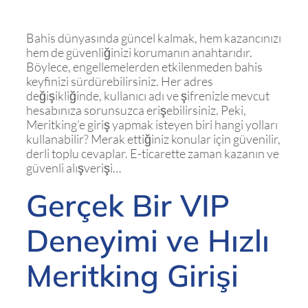
Bahis dünyasında güncel kalmak, hem kazancınızı
hem de güvenliğinizi korumanın anahtarıdır.
Böylece, engellemelerden etkilenmeden bahis
keyfinizi sürdürebilirsiniz. Her adres
değişikliğinde, kullanıcı adı ve şifrenizle mevcut
hesabınıza sorunsuzca erişebilirsiniz. Peki,
Meritking’e giriş yapmak isteyen biri hangi yolları
kullanabilir? Merak ettiğiniz konular için güvenilir,
derli toplu cevaplar. E-ticarette zaman kazanın ve
güvenli alışverişi…
Gerçek Bir VIP
Deneyimi ve Hızlı
Meritking Girişi