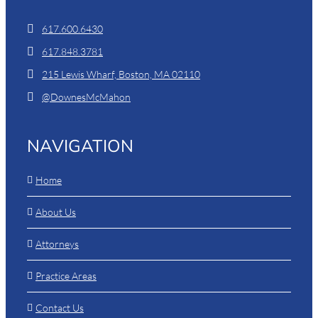
617.600.6430
617.848.3781
215 Lewis Wharf, Boston, MA 02110
@DownesMcMahon
NAVIGATION
Home
About Us
Attorneys
Practice Areas
Contact Us