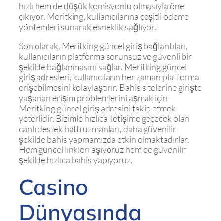
hızlı hem de düşük komisyonlu olmasıyla öne
çıkıyor. Meritking, kullanıcılarına çeşitli ödeme
yöntemleri sunarak esneklik sağlıyor.
Son olarak, Meritking güncel giriş bağlantıları,
kullanıcıların platforma sorunsuz ve güvenli bir
şekilde bağlanmasını sağlar. Meritking güncel
giriş adresleri, kullanıcıların her zaman platforma
erişebilmesini kolaylaştırır. Bahis sitelerine girişte
yaşanan erişim problemlerini aşmak için
Meritking güncel giriş adresini takip etmek
yeterlidir. Bizimle hızlıca iletişime geçecek olan
canlı destek hattı uzmanları, daha güvenilir
şekilde bahis yapmamızda etkin olmaktadırlar.
Hem güncel linkleri aşıyoruz hem de güvenilir
şekilde hızlıca bahis yapıyoruz.
Casino
Dünyasında