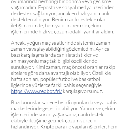
oyunlarında herhangi bir donma veya gecikme
yaşamadım. E-posta ve sosyal medya üzerinden
de destek sağlanıyor, ancak en hızlı yanıt canlı
destekten alınıyor. Benim canlı destekle olan
iletişimlerimde, hem yatırım hem de çekim
işlemlerinde hızlı ve çözüm odaklı yanıtlar aldım.
Ancak, yoğun maç saatlerinde sistemin zaman
zaman yavaşlayabildiğini gözlemledim. Ayrıca,
bazı karşılaşmalarda canlı istatistikler ve
animasyonlu maç takibi gibi özellikler de
sunuluyor. Kimi zaman, maç öncesi oranlar rakip
sitelere göre daha avantajlı olabiliyor. Özellikle
hafta sonları, popüler futbol ve basketbol
liglerinde yüzlerce farklı bahis seçeneğiyle
https://www.redbot.frl/
karşılaşıyorsunuz.
Bazı bonuslar sadece belirli oyunlarda veya bahis
marketlerinde geçerli olabiliyor. Yatırım ve çekim
işlemlerinde sorun yaşarsanız, canlı destek
ekibiyle iletişime geçmek çözüm sürecini
hızlandırıyor. Kripto para ile yapılan işlemler, hem