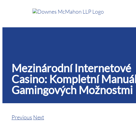
Skip
to
content
Mezinárodní Internetové
Casino: Kompletní Manuá
Gamingových Možnostmi
Previous
Next