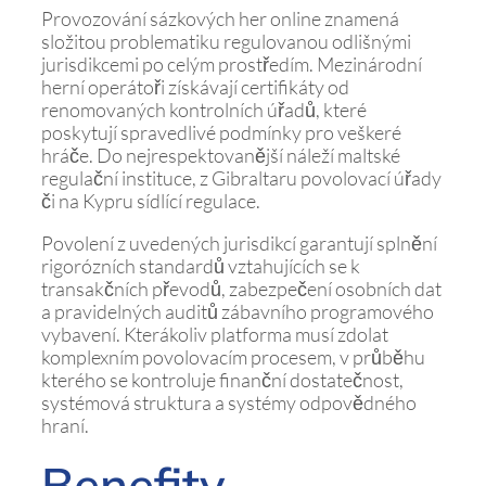
Provozování sázkových her online znamená
složitou problematiku regulovanou odlišnými
jurisdikcemi po celým prostředím. Mezinárodní
herní operátoři získávají certifikáty od
renomovaných kontrolních úřadů, které
poskytují spravedlivé podmínky pro veškeré
hráče. Do nejrespektovanější náleží maltské
regulační instituce, z Gibraltaru povolovací úřady
či na Kypru sídlící regulace.
Povolení z uvedených jurisdikcí garantují splnění
rigorózních standardů vztahujících se k
transakčních převodů, zabezpečení osobních dat
a pravidelných auditů zábavního programového
vybavení. Kterákoliv platforma musí zdolat
komplexním povolovacím procesem, v průběhu
kterého se kontroluje finanční dostatečnost,
systémová struktura a systémy odpovědného
hraní.
Benefity