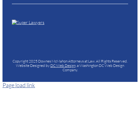
Copyright 2025 Downes McMahon Attorneys at Law. All Rights Reserved.
Website Designed by
DC Web Design,
a Washington DC Web Design
Company.
Page load link