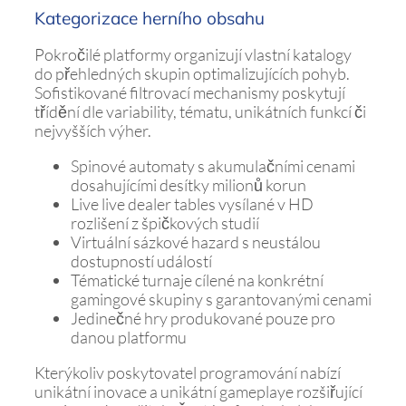
Kategorizace herního obsahu
Pokročilé platformy organizují vlastní katalogy
do přehledných skupin optimalizujících pohyb.
Sofistikované filtrovací mechanismy poskytují
třídění dle variability, tématu, unikátních funkcí či
nejvyšších výher.
Spinové automaty s akumulačními cenami
dosahujícími desítky milionů korun
Live live dealer tables vysílané v HD
rozlišení z špičkových studií
Virtuální sázkové hazard s neustálou
dostupností událostí
Tématické turnaje cílené na konkrétní
gamingové skupiny s garantovanými cenami
Jedinečné hry produkované pouze pro
danou platformu
Kterýkoliv poskytovatel programování nabízí
unikátní inovace a unikátní gameplaye rozšiřující