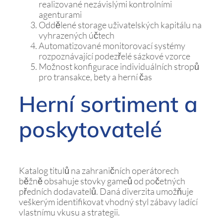
realizované nezávislými kontrolními
agenturami
Oddělené storage uživatelských kapitálu na
vyhrazených účtech
Automatizované monitorovací systémy
rozpoznávající podezřelé sázkové vzorce
Možnost konfigurace individuálních stropů
pro transakce, bety a herní čas
Herní sortiment a
poskytovatelé
Katalog titulů na zahraničních operátorech
běžně obsahuje stovky gameů od početných
předních dodavatelů. Daná diverzita umožňuje
veškerým identifikovat vhodný styl zábavy ladící
vlastnímu vkusu a strategii.